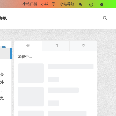
小站归档
小试一手
小站导航
亦枫
加载中...
签会
外
，
来更