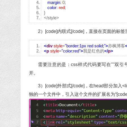
margin
: 0;
color
:
red
;
}
</style>
2）[code]内联式[/code]，直接在页面的标
<
div
style
=
"border:1px red solid;"
>
亦枫博客
<
<
p
style
=
"color:red"
>
我是红色的
</
p
>
需要注意的是：css样式代码要写在""双
开。
3）[code]外部式[/code]，在head部分加入<link r
独的一个文件中，引入这个文件的扩展名为“[code].css