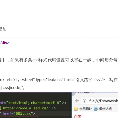
签里加
/
div
>
引号中，如果有多条css样式代码设置可以写在一起，中间用分号
el="stylesheet" type="text/css" href="引入路径.css"/>，写
[/code]”。