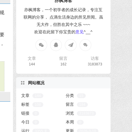
亦枫博客
亦枫博客，一个初学者的成长记录，专注互
的规
联网的分享， 点滴生活身边的所见所闻。虽
无大作，但胜在其中之乐 ~~~
欢迎在此留下你宝贵的
意见
^__^
。要
，
文章
留言
访客
144
162
3183873
网站概况
文章
分类
144
15
标签
留言
108
184
链接
浏览
0
3183873
今日
本周
0
0
运行
更新
3355 天
2026-3-10