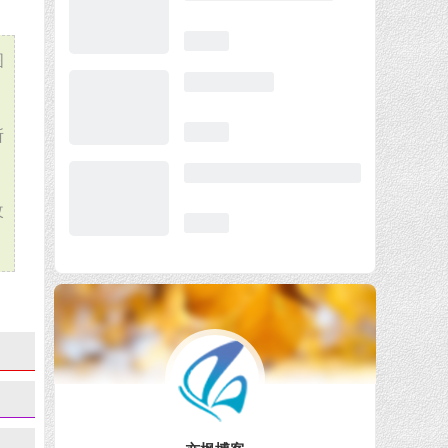
图
所
改