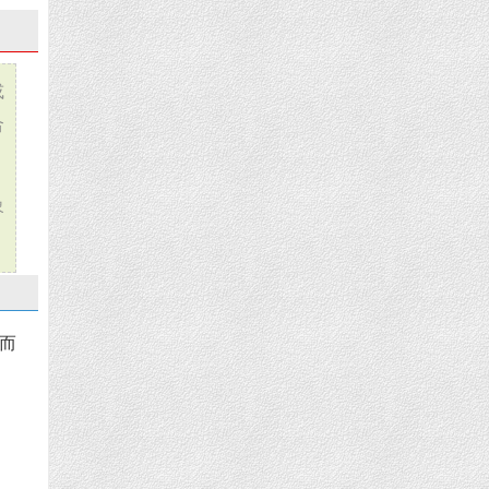
或
合
象
而